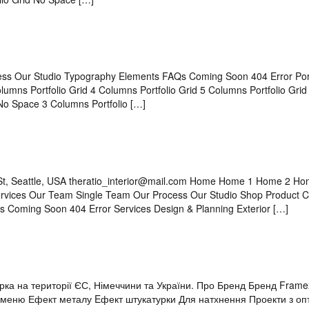
s Our Studio Typography Elements FAQs Coming Soon 404 Error Port
Columns Portfolio Grid 4 Columns Portfolio Grid 5 Columns Portfolio Gri
 No Space 3 Columns Portfolio […]
ty St, Seattle, USA theratio_interior@mail.com Home Home 1 Home 2 H
rvices Our Team Single Team Our Process Our Studio Shop Product C
 Coming Soon 404 Error Services Design & Planning Exterior […]
рка на території ЄС, Німеччини та України. Про Бренд Бренд Frame
каменю Ефект металу Eфект штукатурки Для натхнення Проекти з о