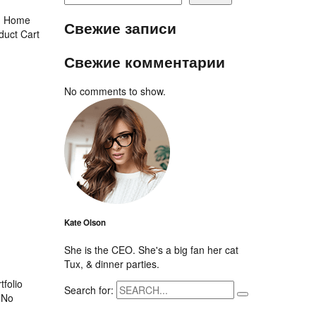
en Home
Свежие записи
duct Cart
Свежие комментарии
No comments to show.
Kate Olson
She is the CEO. She's a big fan her cat
Tux, & dinner parties.
folio
Search for:
d No