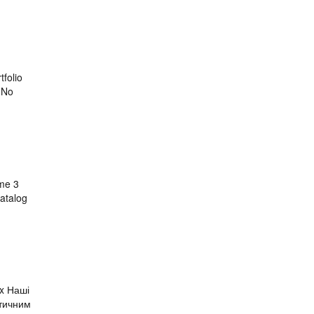
folio
d No
ome 3
atalog
x Наші
птичним