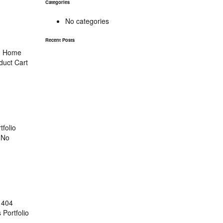
Categories
No categories
Recent Posts
en Home
duct Cart
folio
d No
 404
 Portfolio