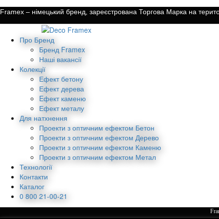
Framex – німецький бренд, зареєстрована Торгова Марка на територ
Про Бренд
Бренд Framex
Наші вакансії
Колекції
Ефект бетону
Ефект дерева
Eфект каменю
Ефект металу
Для натхнення
Проекти з оптичним ефектом Бетон
Проекти з оптичним ефектом Дерево
Проекти з оптичним ефектом Каменю
Проекти з оптичним ефектом Метал
Технології
Контакти
Каталог
0 800 21-00-21
Fra