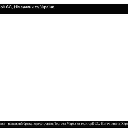
ії ЄС, Німеччини та України.
mex - німецький бренд, зареєстрована Торгова Марка на території ЄС, Німеччини та Укра